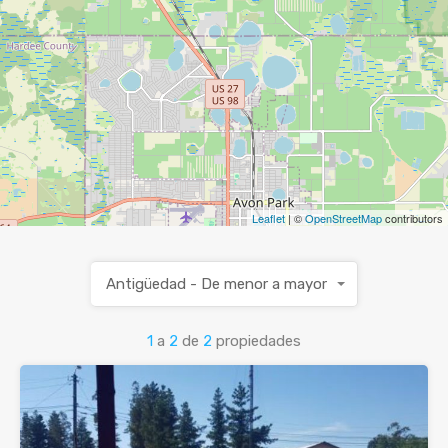
Leaflet
| ©
OpenStreetMap
contributors
Antigüedad - De menor a mayor
1
a
2
de
2
propiedades