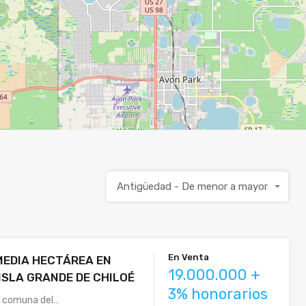
Antigüedad - De menor a mayor
En Venta
MEDIA HECTÁREA EN
19.000.000 +
 ISLA GRANDE DE CHILOÉ
3% honorarios
a comuna del…