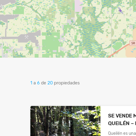
1
a
6
de
20
propiedades
SE VENDE 
QUEILÉN –
Queilén es un