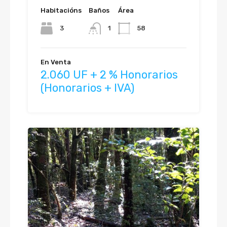
Habitacións
Baños
Área
3
1
58
En Venta
2.060 UF + 2 % Honorarios
(Honorarios + IVA)