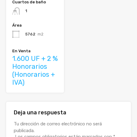
Cuartos de baño
1
Área
5762
m2
En Venta
1.600 UF + 2 %
Honorarios
(Honorarios +
IVA)
Deja una respuesta
Alternative:
Tu dirección de correo electrónico no será
publicada.
Los campos obligatorios están marcados con
*