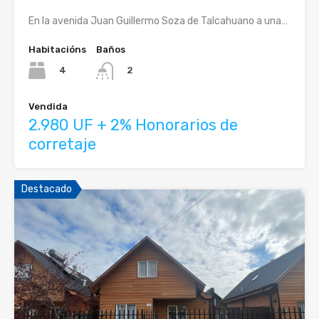
En la avenida Juan Guillermo Soza de Talcahuano a una…
Habitacións
Baños
4
2
Vendida
2.980 UF + 2% Honorarios de
corretaje
Destacado