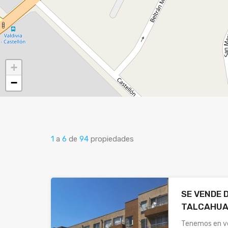
+
−
1
a
6
de
94
propiedades
SE VENDE
TALCAHU
Tenemos en v