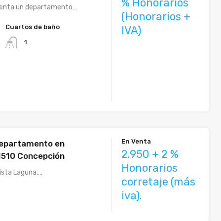
% Honorarios
enta un departamento…
(Honorarios +
Cuartos de baño
IVA)
1
En Venta
departamento en
2.950 + 2 %
1510 Concepción
Honorarios
 Vista Laguna,…
corretaje (más
iva).