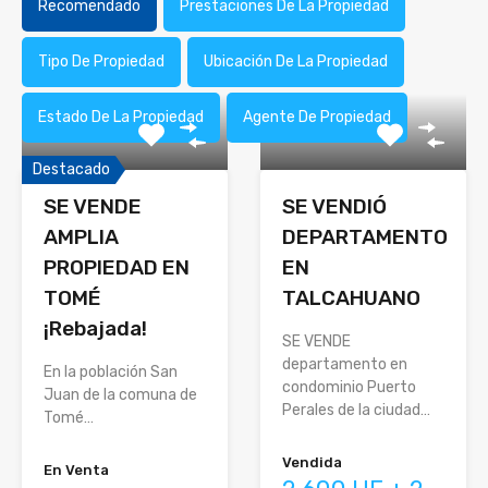
Recomendado
Prestaciones De La Propiedad
Tipo De Propiedad
Ubicación De La Propiedad
Estado De La Propiedad
Agente De Propiedad
Destacado
SE VENDE
SE VENDIÓ
AMPLIA
DEPARTAMENTO
PROPIEDAD EN
EN
TOMÉ
TALCAHUANO
¡Rebajada!
SE VENDE
departamento en
En la población San
condominio Puerto
Juan de la comuna de
Perales de la ciudad…
Tomé…
Vendida
En Venta