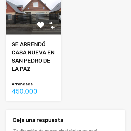
SE ARRENDÓ
CASA NUEVA EN
SAN PEDRO DE
LA PAZ
Arrendada
450.000
Deja una respuesta
Alternative:
Tu dirección de correo electrónico no será