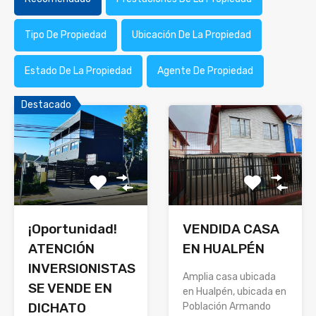
Tipo De Propiedad
Ubicación De La Propiedad
Estado De La Propiedad
Agente De Propiedad
Destacado
¡Oportunidad!
VENDIDA CASA
ATENCIÓN
EN HUALPÉN
INVERSIONISTAS
Amplia casa ubicada
SE VENDE EN
en Hualpén, ubicada en
DICHATO
Población Armando