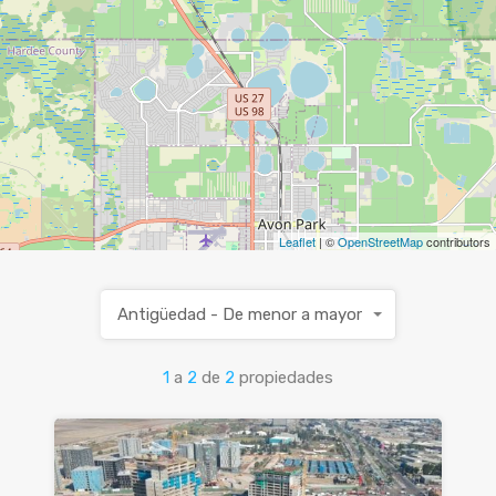
Leaflet
| ©
OpenStreetMap
contributors
Antigüedad - De menor a mayor
1
a
2
de
2
propiedades