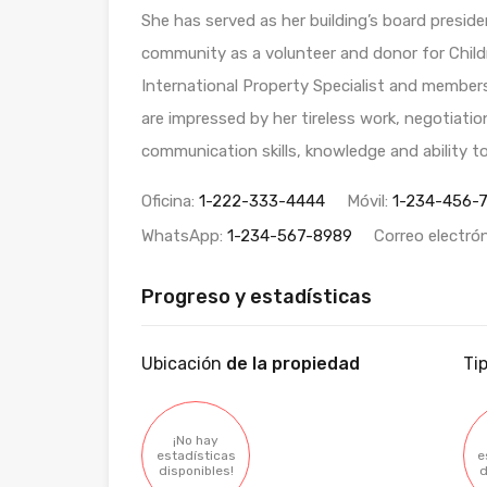
She has served as her building’s board preside
community as a volunteer and donor for Childre
International Property Specialist and members
are impressed by her tireless work, negotiatio
communication skills, knowledge and ability to
Oficina:
1-222-333-4444
Móvil:
1-234-456-
WhatsApp:
1-234-567-8989
Correo electró
Progreso y estadísticas
Ubicación
de la propiedad
Ti
¡No hay
estadísticas
e
disponibles!
d