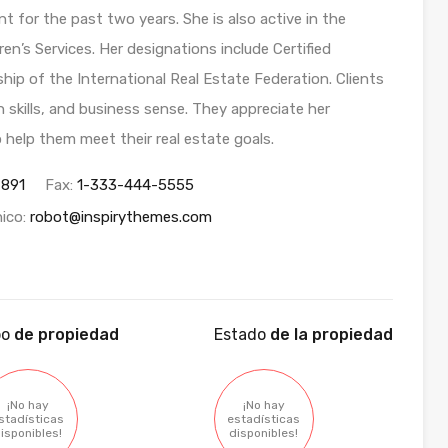
nt for the past two years. She is also active in the
n’s Services. Her designations include Certified
hip of the International Real Estate Federation. Clients
n skills, and business sense. They appreciate her
 help them meet their real estate goals.
7891
Fax:
1-333-444-5555
nico:
robot@inspirythemes.com
po
de propiedad
Estado
de la propiedad
¡No hay
¡No hay
stadísticas
estadísticas
isponibles!
disponibles!