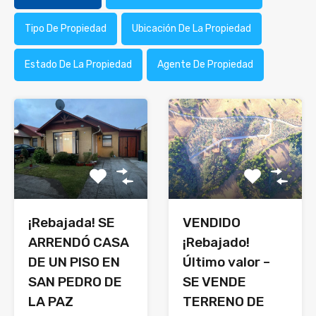
Tipo De Propiedad
Ubicación De La Propiedad
Estado De La Propiedad
Agente De Propiedad
¡Rebajada! SE
VENDIDO
ARRENDÓ CASA
¡Rebajado!
DE UN PISO EN
Último valor –
SAN PEDRO DE
SE VENDE
LA PAZ
TERRENO DE