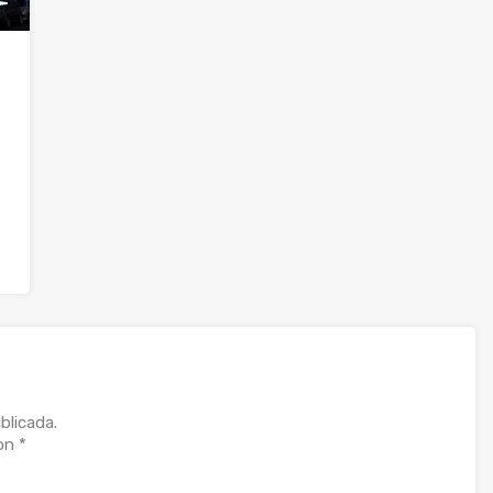
blicada.
con
*