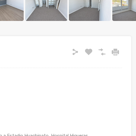
o a Estadio Huachipato, Hospital Higueras,