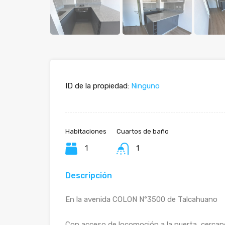
ID de la propiedad:
Ninguno
Habitaciones
Cuartos de baño
1
1
Descripción
En la avenida COLON N°3500 de Talcahuano
Con acceso de locomoción a la puerta, cercan