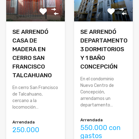
SE ARRENDÓ
SE ARRENDÓ
CASA DE
DEPARTAMENTO
MADERA EN
3 DORMITORIOS
CERRO SAN
Y 1 BAÑO
FRANCISCO
CONCEPCIÓN
TALCAHUANO
En el condominio
Nuevo Centro de
En cerro San Francisco
Concepción,
de Talcahuano,
arrendamos un
cercano a la
departamento…
locomoción…
Arrendada
Arrendada
550.000 con
250.000
gastos