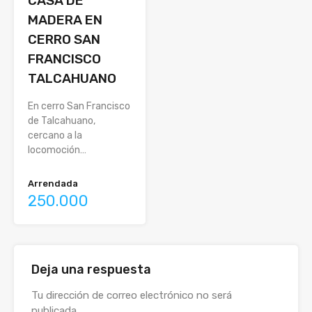
CASA DE
MADERA EN
CERRO SAN
FRANCISCO
TALCAHUANO
En cerro San Francisco
de Talcahuano,
cercano a la
locomoción…
Arrendada
250.000
Deja una respuesta
Alternative:
Tu dirección de correo electrónico no será
publicada.