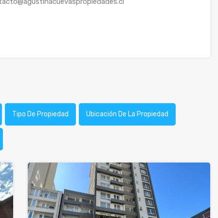
ntacto@agustinacuevaspropiedades.cl
Tipo De Propiedad
Ubicación De La Propiedad