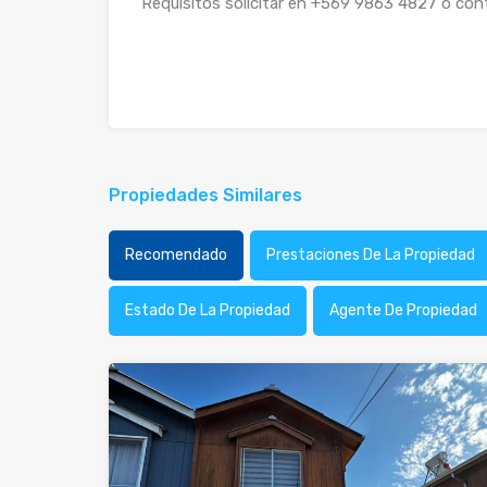
Requisitos solicitar en +569 9863 4827 o co
Propiedades Similares
Recomendado
Prestaciones De La Propiedad
Estado De La Propiedad
Agente De Propiedad