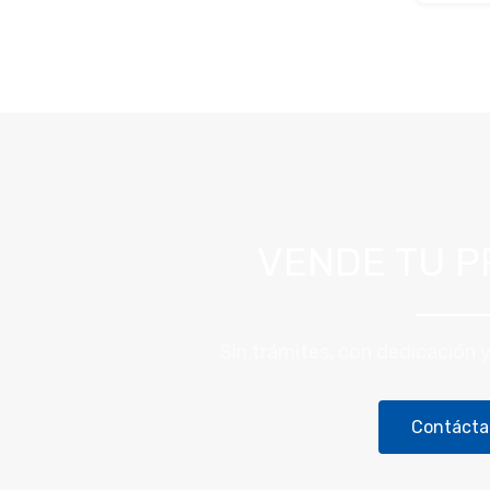
VENDE TU P
Sin trámites, con dedicación 
Contácta