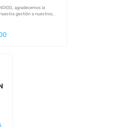
DIDO, agradecemos la
nuestra gestión a nuestros…
000
N
s